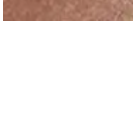
Vibrant Earth
La Biosthétique Make-up
Collection Autumn-Winter
2024/25
Mit der »Vibrant Earth« Make-up Collection
Autumn-Winter 2024/25 breiten wir die