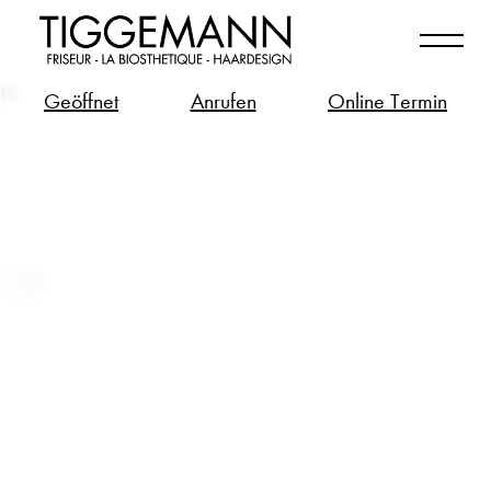
?>
Geöffnet
Anrufen
Online Termin
Long Hair – Bio-Tech Zukunft für
deine langen Haare
Beitrag ansehen