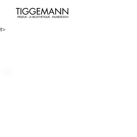
?>
Long Hair – Bio-Tech Zukunf
Beitrag ansehen