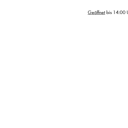
Geöffnet
bis 14:00 
t für deine langen Haare