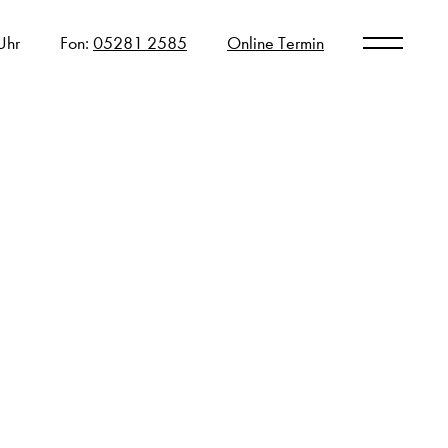
Uhr
Fon:
05281 2585
Online Termin